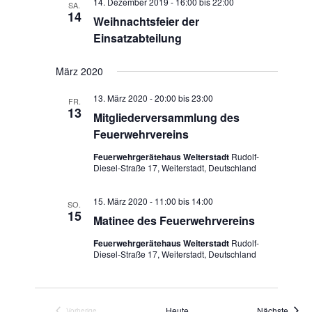
14. Dezember 2019 - 16:00
bis
22:00
SA.
14
Weihnachtsfeier der
Einsatzabteilung
März 2020
13. März 2020 - 20:00
bis
23:00
FR.
13
Mitgliederversammlung des
Feuerwehrvereins
Feuerwehrgerätehaus Weiterstadt
Rudolf-
Diesel-Straße 17, Weiterstadt, Deutschland
15. März 2020 - 11:00
bis
14:00
SO.
15
Matinee des Feuerwehrvereins
Feuerwehrgerätehaus Weiterstadt
Rudolf-
Diesel-Straße 17, Weiterstadt, Deutschland
Veran
Heute
Nächste
Vorherige