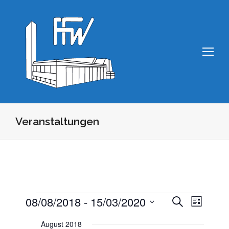
Op
Mo
Me
Veranstaltungen
08/08/2018
 - 
15/03/2020
Veranstaltungen
Veranstaltung
Veranstal
Suche
Liste
Ansichten
Suche
Datum
Navigatio
August 2018
und
wählen.