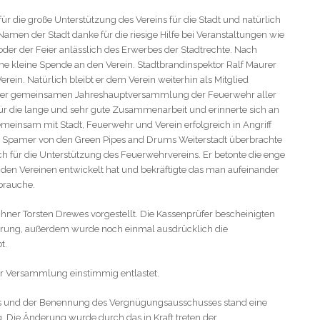
ür die große Unterstützung des Vereins für die Stadt und natürlich
 Namen der Stadt danke für die riesige Hilfe bei Veranstaltungen wie
er der Feier anlässlich des Erwerbes der Stadtrechte. Nach
e kleine Spende an den Verein. Stadtbrandinspektor Ralf Maurer
erein. Natürlich bleibt er dem Verein weiterhin als Mitglied
an der gemeinsamen Jahreshauptversammlung der Feuerwehr aller
 für die lange und sehr gute Zusammenarbeit und erinnerte sich an
emeinsam mit Stadt, Feuerwehr und Verein erfolgreich in Angriff
pamer von den Green Pipes and Drums Weiterstadt überbrachte
ch für die Unterstützung des Feuerwehrvereins. Er betonte die enge
iden Vereinen entwickelt hat und bekräftigte das man aufeinander
brauche.
ner Torsten Drewes vorgestellt. Die Kassenprüfer bescheinigten
rung, außerdem wurde noch einmal ausdrücklich die
t.
r Versammlung einstimmig entlastet.
rs und der Benennung des Vergnügungsausschusses stand eine
 Die Änderung wurde durch das in Kraft treten der