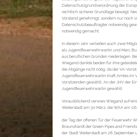
Datenschutzgrundverordnung der Europäi
rechtlich sicherer Grundlage bewegt. N
Vorstand genehmigt, sondern nur noch v
Datenschutzbeauftragter notwendig gewo
notwendig gemacht.
In diesem Jahr verließen auch zwei Mitgli
als Jugendfeuerwehrwartin und Marc Bu
aus beruflichen Gründen niederlegen. Be
Wiegand dankte beiden für ihre geleiste
die Abgänge nicht nötig, da der VA-Vor
Jugendfeuerwehrwartin Kraft Amtes im V
Vorsitzenden gewählt. An der JHV der E
Jugendfeuerwehrwartin gewählt.
Vorausblickend verwies Wiegand auf ein
Weiterstadt am 30.März, die WAA am 06. 
der Tag der offenen Tür der Feuerwehr We
Braunshardt der Green Pipes and Friend
der Stadt Weiterstadt am 28.September 