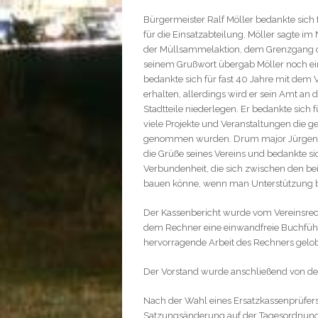
Bürgermeister Ralf Möller bedankte sich f
für die Einsatzabteilung. Möller sagte im
der Müllsammelaktion, dem Grenzgang od
seinem Grußwort übergab Möller noch ein
bedankte sich für fast 40 Jahre mit dem V
erhalten, allerdings wird er sein Amt 
Stadtteile niederlegen. Er bedankte sich
viele Projekte und Veranstaltungen die g
genommen wurden. Drum major Jürgen S
die Grüße seines Vereins und bedankte si
Verbundenheit, die sich zwischen den be
bauen könne, wenn man Unterstützung 
Der Kassenbericht wurde vom Vereinsrech
dem Rechner eine einwandfreie Buchfüh
hervorragende Arbeit des Rechners gelob
Der Vorstand wurde anschließend von de
Nach der Wahl eines Ersatzkassenprüfe
Satzungsänderung auf der Tagesordnung.