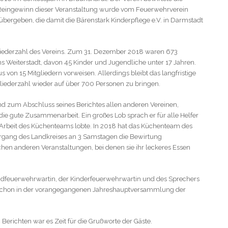
r Reingewinn dieser Veranstaltung wurde vom Feuerwehrverein
übergeben, die damit die Bärenstark Kinderpflege e.V. in Darmstadt
tgliederzahl des Vereins. Zum 31. Dezember 2018 waren 673
s Weiterstadt, davon 45 Kinder und Jugendliche unter 17 Jahren.
s von 15 Mitgliedern vorweisen. Allerdings bleibt das langfristige
tgliederzahl wieder auf über 700 Personen zu bringen.
 zum Abschluss seines Berichtes allen anderen Vereinen,
die gute Zusammenarbeit. Ein großes Lob sprach er für alle Helfer
e Arbeit des Küchenteams lobte. In 2018 hat das Küchenteam des
gang des Landkreises an 3 Samstagen die Bewirtung
en anderen Veranstaltungen, bei denen sie ihr leckeres Essen
ndfeuerwehrwartin, der Kinderfeuerwehrwartin und des Sprechers
 schon in der vorangegangenen Jahreshauptversammlung der
erichten war es Zeit für die Grußworte der Gäste.