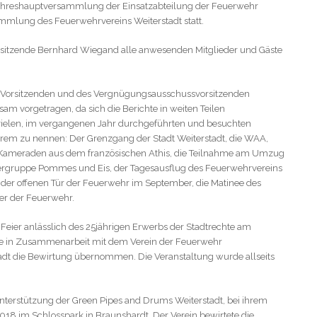
Jahreshauptversammlung der Einsatzabteilung der Feuerwehr
sammlung des Feuerwehrvereins Weiterstadt statt.
orsitzende Bernhard Wiegand alle anwesenden Mitglieder und Gäste
 1.Vorsitzenden und des Vergnügungsausschussvorsitzenden
 vorgetragen, da sich die Berichte in weiten Teilen
 vielen, im vergangenen Jahr durchgeführten und besuchten
derem zu nennen: Der Grenzgang der Stadt Weiterstadt, die WAA,
Kameraden aus dem französischen Athis, die Teilnahme am Umzug
tergruppe Pommes und Eis, der Tagesausflug des Feuerwehrvereins
der offenen Tür der Feuerwehr im September, die Matinee des
er der Feuerwehr.
 Feier anlässlich des 25jährigen Erwerbs der Stadtrechte am
de in Zusammenarbeit mit dem Verein der Feuerwehr
dt die Bewirtung übernommen. Die Veranstaltung wurde allseits
nterstützung der Green Pipes and Drums Weiterstadt, bei ihrem
018 im Schlosspark in Braunshardt. Der Verein bewirtete die