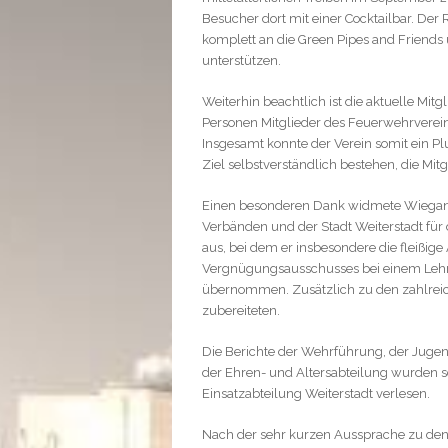
Besucher dort mit einer Cocktailbar. De
komplett an die Green Pipes and Friends 
unterstützen.
Weiterhin beachtlich ist die aktuelle Mi
Personen Mitglieder des Feuerwehrverein
Insgesamt konnte der Verein somit ein Plu
Ziel selbstverständlich bestehen, die Mi
Einen besonderen Dank widmete Wiegand
Verbänden und der Stadt Weiterstadt für 
aus, bei dem er insbesondere die fleißig
Vergnügungsausschusses bei einem Lehr
übernommen. Zusätzlich zu den zahlreich
zubereiteten.
Die Berichte der Wehrführung, der Juge
der Ehren- und Altersabteilung wurden
Einsatzabteilung Weiterstadt verlesen.
Nach der sehr kurzen Aussprache zu den B