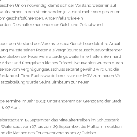
schen Union notwendig, damit sich der Vorstand weiterhin auf
euaufnahmen in den Verein werden jetzt nicht mehr vom gesamten
om geschäftsführenden. Andernfalls wäre ein
rden. Dies hätte einen enormen Geld- und Zeitaufwand
eder den Vorstand des Vereins. Jessica Görich beendete ihre Arbeit
lang musste seinen Posten als Vergnügungsausschussvorsitzender
ide bleiben der Feuerwehr allerdings weiterhin erhalten. Bernhard
te Arbeit und übergab ein kleines Präsent. Neuwahlen wurden durch
sitzende vom Vergnügungsausschuss separat gewählt wird und die
orstand ist. Timo Fuchs wurde bereits vor der MGV zum neuen VA-
insatzabteilung wurde Selina Birnbaum zur neuen
ige Termine im Jahr 2019: Unter anderem der Grenzgang der Stadt
& 07.April,
iterstadt am 15.September, das Mittelaltertreiben im Schlosspark
s Weiterstadt vom 27. bis zum 29.September, die Müllsammelaktion
und die Matinee des Feuerwehrvereins am 27.Oktober.