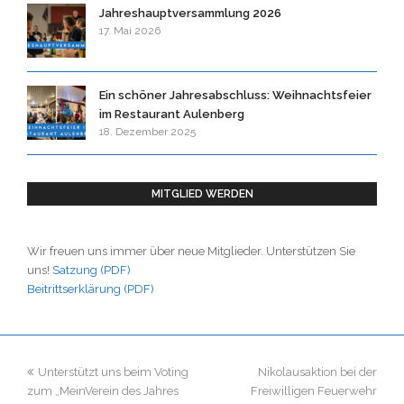
Jahreshauptversammlung 2026
17. Mai 2026
Ein schöner Jahresabschluss: Weihnachtsfeier
im Restaurant Aulenberg
18. Dezember 2025
MITGLIED WERDEN
Wir freuen uns immer über neue Mitglieder. Unterstützen Sie
uns!
Satzung (PDF)
Beitrittserklärung (PDF)
previous
next
Unterstützt uns beim Voting
Nikolausaktion bei der
post:
post:
zum „MeinVerein des Jahres
Freiwilligen Feuerwehr