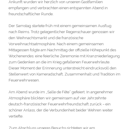
Ankunft wurden wir herzlich von unseren Gastfamilien
empfangen und verbrachten einen entspannten Abend in
freundschaftlicher Runde.
Der Samstag startete früh mit einem gemeinsamen Ausflug
nach Reims. Trotz gelegentlicher Regenschauer genossen wir
den Weihnachtsmarkt und die französische
Vorweihnachtsatmosphäre. Nach einem gemeinsamen
Mittagessen folgte am Nachmittag der offizielle Höhepunkt des
Wochenendes: eine feierliche Zeremonie mit Kranzniederlegung
zum Gedenken an die im Krieg gefallenen Feuerwehrleute.
Dieser Moment der Erinnerung unterstreicht eindrucksvoll den
Stellenwert von Kameradschaft, Zusammenhalt und Tradition im
Feuerwehrwesen.
Am Abend wurde im „Salle de Fête“ gefeiert. In angenehmer
Atmosphäre blickten wir gemeinsam auf vier Jahrzehnte
deutsch-französischer Feuerwehrfreundschaft zurück – ein
schöner Anlass, der die Verbundenheit beider Wehren weiter
vertiefte.
Zum Abschluss unseres Besuchs richteten wir am