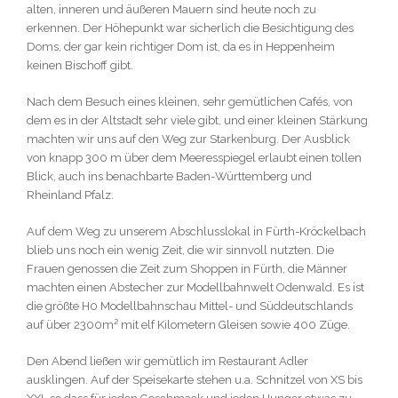
alten, inneren und äußeren Mauern sind heute noch zu
erkennen. Der Höhepunkt war sicherlich die Besichtigung des
Doms, der gar kein richtiger Dom ist, da es in Heppenheim
keinen Bischoff gibt.
Nach dem Besuch eines kleinen, sehr gemütlichen Cafés, von
dem es in der Altstadt sehr viele gibt, und einer kleinen Stärkung
machten wir uns auf den Weg zur Starkenburg. Der Ausblick
von knapp 300 m über dem Meeresspiegel erlaubt einen tollen
Blick, auch ins benachbarte Baden-Württemberg und
Rheinland Pfalz.
Auf dem Weg zu unserem Abschlusslokal in Fürth-Kröckelbach
blieb uns noch ein wenig Zeit, die wir sinnvoll nutzten. Die
Frauen genossen die Zeit zum Shoppen in Fürth, die Männer
machten einen Abstecher zur Modellbahnwelt Odenwald. Es ist
die größte H0 Modellbahnschau Mittel- und Süddeutschlands
auf über 2300m² mit elf Kilometern Gleisen sowie 400 Züge.
Den Abend ließen wir gemütlich im Restaurant Adler
ausklingen. Auf der Speisekarte stehen u.a. Schnitzel von XS bis