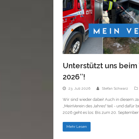
Unterstützt uns beim
2026″!
23. Juli 2026
Stefan Schwarz
Wir sind wieder dabei! Auch in diesem J
„MeinVerein des Jahres" teil - und dafür
2026 geht es los: Bis zum 20. Septembe
Mehr Lesen