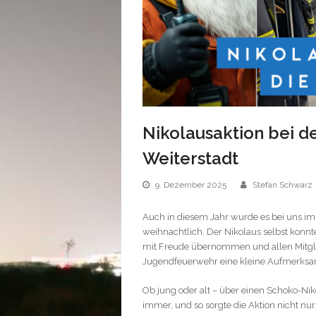
Nikolausaktion bei d
Weiterstadt
9. Dezember 2025
Stefan Schwarz
Auch in diesem Jahr wurde es bei uns im
weihnachtlich. Der Nikolaus selbst konnt
mit Freude übernommen und allen Mitgli
Jugendfeuerwehr eine kleine Aufmerksamk
Ob jung oder alt – über einen Schoko-Nikol
immer, und so sorgte die Aktion nicht nur