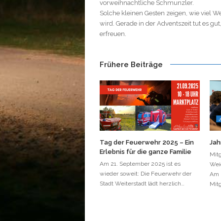
vorweihnachtliche Schmunzler.
Solche kleinen Gesten zeigen, wie viel 
wird. Gerade in der Adventszeit tut es gu
erfreuen.
Frühere Beiträge
Tag der Feuerwehr 2025 – Ein
Jah
Erlebnis für die ganze Familie
Mit
Am 21. September 2025 ist es
Wei
wieder soweit: Die Feuerwehr der
Am F
Stadt Weiterstadt lädt herzlich…
Mitg